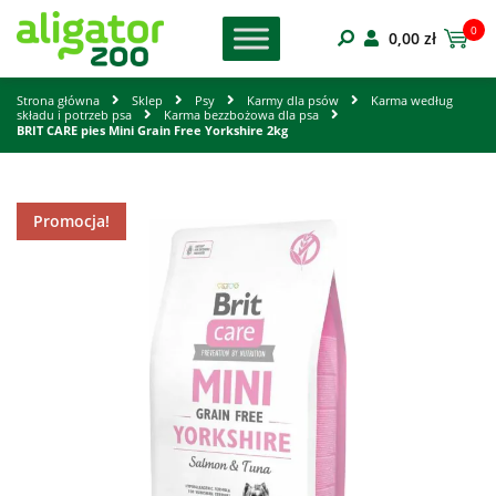
0
0,00
zł
Strona główna
Sklep
Psy
Karmy dla psów
Karma według
składu i potrzeb psa
Karma bezzbożowa dla psa
BRIT CARE pies Mini Grain Free Yorkshire 2kg
Promocja!