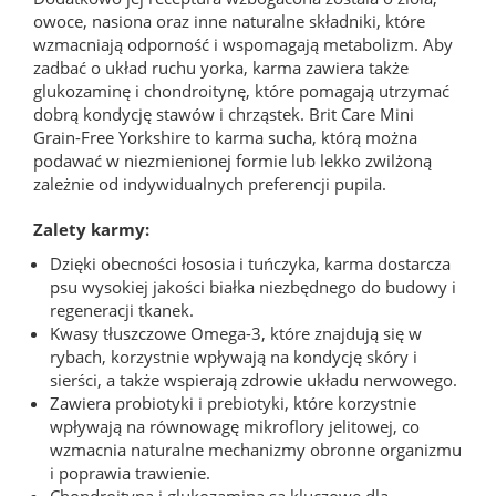
owoce, nasiona oraz inne naturalne składniki, które
wzmacniają odporność i wspomagają metabolizm. Aby
zadbać o układ ruchu yorka, karma zawiera także
glukozaminę i chondroitynę, które pomagają utrzymać
dobrą kondycję stawów i chrząstek. Brit Care Mini
Grain-Free Yorkshire to karma sucha, którą można
podawać w niezmienionej formie lub lekko zwilżoną
zależnie od indywidualnych preferencji pupila.
Zalety karmy:
Dzięki obecności łososia i tuńczyka, karma dostarcza
psu wysokiej jakości białka niezbędnego do budowy i
regeneracji tkanek.
Kwasy tłuszczowe Omega-3, które znajdują się w
rybach, korzystnie wpływają na kondycję skóry i
sierści, a także wspierają zdrowie układu nerwowego.
Zawiera probiotyki i prebiotyki, które korzystnie
wpływają na równowagę mikroflory jelitowej, co
wzmacnia naturalne mechanizmy obronne organizmu
i poprawia trawienie.
Chondroityna i glukozamina są kluczowe dla