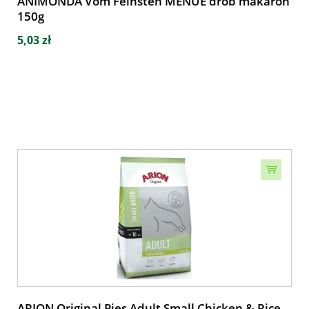
ANIMONDA Vom Feinsten MENUE drób makaron
150g
5,03 zł
ARION Original Pies Adult Small Chicken & Rice