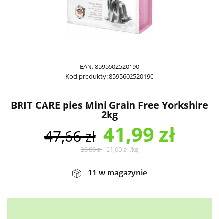
EAN:
8595602520190
Kod produkty:
8595602520190
BRIT CARE pies Mini Grain Free Yorkshire
2kg
41,99
zł
47,66
zł
23,83
zł
21,00
zł
/
kg
11 w magazynie