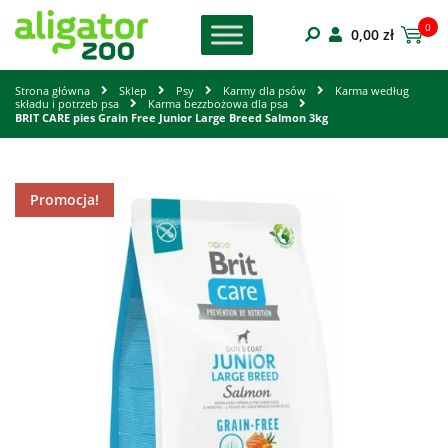
0
0,00
zł
Strona główna
Sklep
Psy
Karmy dla psów
Karma według
składu i potrzeb psa
Karma bezzbożowa dla psa
BRIT CARE pies Grain Free Junior Large Breed Salmon 3kg
Promocja!