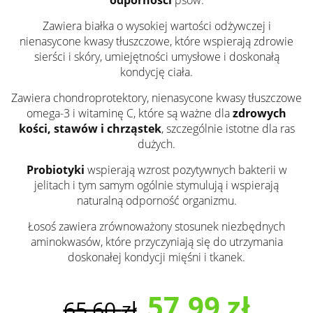
odporności
psów.
Zawiera białka o wysokiej wartości odżywczej i
nienasycone kwasy tłuszczowe, które wspierają zdrowie
sierści i skóry, umiejętności umysłowe i doskonałą
kondycję ciała.
Zawiera chondroprotektory, nienasycone kwasy tłuszczowe
omega-3 i witaminę C, które są ważne dla
zdrowych
kości, stawów i chrząstek
, szczególnie istotne dla ras
dużych.
Probiotyki
wspierają wzrost pozytywnych bakterii w
jelitach i tym samym ogólnie stymulują i wspierają
naturalną odporność organizmu.
Łosoś zawiera zrównoważony stosunek niezbędnych
aminokwasów, które przyczyniają się do utrzymania
doskonałej kondycji mięśni i tkanek.
57,99
zł
65,60
zł