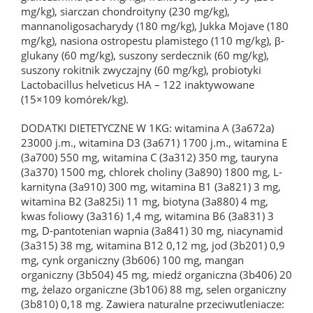
mg/kg), siarczan chondroityny (230 mg/kg),
mannanoligosacharydy (180 mg/kg), Jukka Mojave (180
mg/kg), nasiona ostropestu plamistego (110 mg/kg), β-
glukany (60 mg/kg), suszony serdecznik (60 mg/kg),
suszony rokitnik zwyczajny (60 mg/kg), probiotyki
Lactobacillus helveticus HA – 122 inaktywowane
(15×109 komórek/kg).
DODATKI DIETETYCZNE W 1KG: witamina A (3a672a)
23000 j.m., witamina D3 (3a671) 1700 j.m., witamina E
(3a700) 550 mg, witamina C (3a312) 350 mg, tauryna
(3a370) 1500 mg, chlorek choliny (3a890) 1800 mg, L-
karnityna (3a910) 300 mg, witamina B1 (3a821) 3 mg,
witamina B2 (3a825i) 11 mg, biotyna (3a880) 4 mg,
kwas foliowy (3a316) 1,4 mg, witamina B6 (3a831) 3
mg, D-pantotenian wapnia (3a841) 30 mg, niacynamid
(3a315) 38 mg, witamina B12 0,12 mg, jod (3b201) 0,9
mg, cynk organiczny (3b606) 100 mg, mangan
organiczny (3b504) 45 mg, miedź organiczna (3b406) 20
mg, żelazo organiczne (3b106) 88 mg, selen organiczny
(3b810) 0,18 mg. Zawiera naturalne przeciwutleniacze: