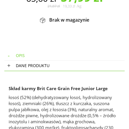
21,87
zł
19,33
zł
/
kg
Brak w magazynie
OPIS
DANE PRODUKTU
Skład karmy Brit Care Grain Free Junior Large
łosoś (52%) (dehydratyzowany łosoś, hydrolizowany
łosoś), ziemniaki (26%), tłuszcz z kurczaka, suszona
pulpa jabłkowa, olej z łososia (3%), naturalny aromat,
drożdże piwne, hydrolizowane drożdże (0,5% – źródło
inozytolu i aminokwasów), mąka grochowa,
glukozamina (300 mg/kg), fruktooligosacharydy (230