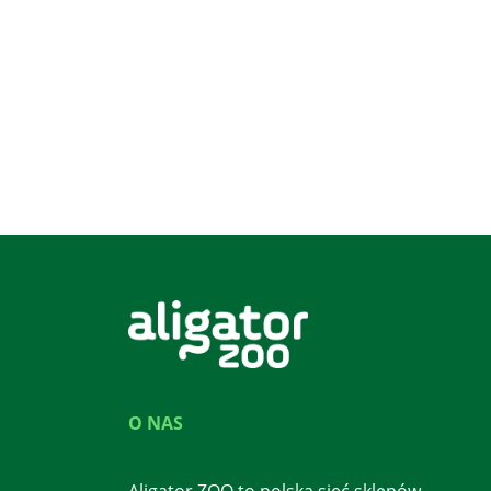
O NAS
Aligator ZOO to polska sieć sklepów