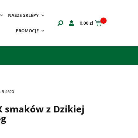
NASZE SKLEPY
0
0,00
zł
PROMOCJE
:
B-4620
X smaków z Dzikiej
5g