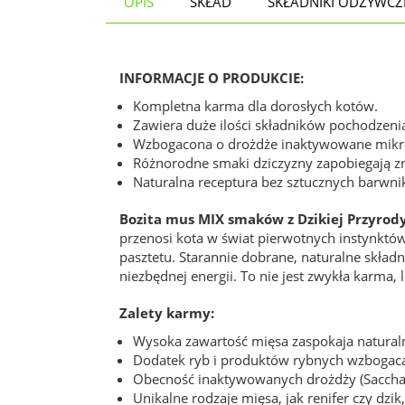
OPIS
SKŁAD
SKŁADNIKI ODŻYWCZ
INFORMACJE O PRODUKCIE:
Kompletna karma dla dorosłych kotów.
Zawiera duże ilości składników pochodzeni
Wzbogacona o drożdże inaktywowane mikrof
Różnorodne smaki dziczyzny zapobiegają z
Naturalna receptura bez sztucznych barwn
Bozita mus MIX smaków z Dzikiej Przyrod
przenosi kota w świat pierwotnych instynktów
pasztetu. Starannie dobrane, naturalne skład
niezbędnej energii. To nie jest zwykła karma,
Zalety karmy:
Wysoka zawartość mięsa zaspokaja naturaln
Dodatek ryb i produktów rybnych wzbogaca
Obecność inaktywowanych drożdży (Sacchar
Unikalne rodzaje mięsa, jak renifer czy dz