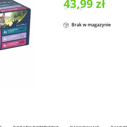
43,99
zł
43,13
zł
/
kg
Brak w magazynie