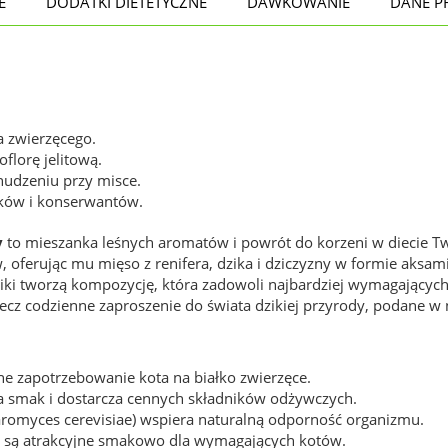
E
DODATKI DIETETYCZNE
DAWKOWANIE
DANE P
a zwierzęcego.
lorę jelitową.
nudzeniu przy misce.
ików i konserwantów.
y
to mieszanka leśnych aromatów i powrót do korzeni w diecie 
, oferując mu mięso z renifera, dzika i dziczyzny w formie aksam
niki tworzą kompozycję, która zadowoli najbardziej wymagającyc
 lecz codzienne zaproszenie do świata dzikiej przyrody, podane w 
e zapotrzebowanie kota na białko zwierzęce.
 smak i dostarcza cennych składników odżywczych.
omyces cerevisiae) wspiera naturalną odporność organizmu.
ik, są atrakcyjne smakowo dla wymagających kotów.