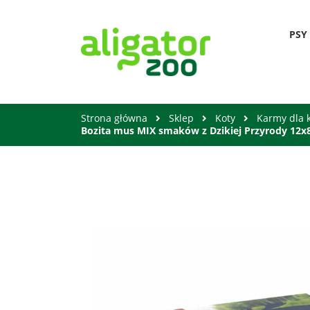
PSY
Strona główna
Sklep
Koty
Karmy dla 
Bozita mus MIX smaków z Dzikiej Przyrody 12x