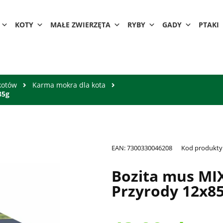
KOTY
MAŁE ZWIERZĘTA
RYBY
GADY
PTAKI
kotów
Karma mokra dla kota
85g
EAN:
7300330046208
Kod produkty
Bozita mus MI
Przyrody 12x8