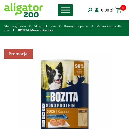
0
0,00
zł
Strona główna
Sklep
Psy
Karmy dla psów
Mokra karma dla
psa
BOZITA Mono z Kaczką
Promocja!