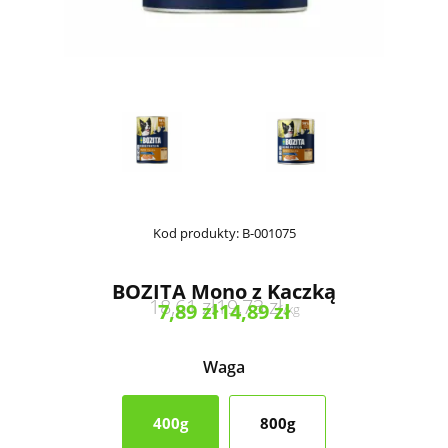
Kod produkty:
B-001075
BOZITA Mono z Kaczką
18,61
zł
19,73
zł
7,89
zł
14,89
zł
/
kg
Waga
400g
800g