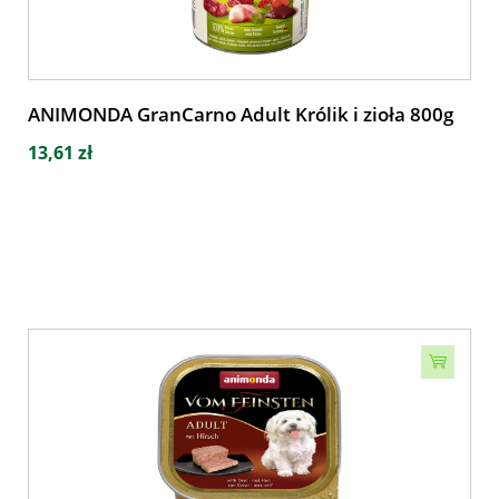
ANIMONDA GranCarno Adult Królik i zioła 800g
13,61 zł