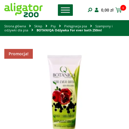
0
0,00
zł
Strona główna
Sklep
Psy
Pielęgnacja psa
Szampony i
odżywki dla psa
BOTANIQA Odżywka For ever bath 250ml
Promocja!