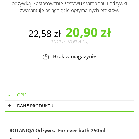
odżywką. Zastosowanie zestawu szamponu i odżywki
gwarantuje osiągnięcie optymalnych efektów.
20,90
zł
22,58
zł
75,27
zł
69,67
zł
/
kg
Brak w magazynie
OPIS
DANE PRODUKTU
BOTANIQA Odżywka For ever bath 250ml