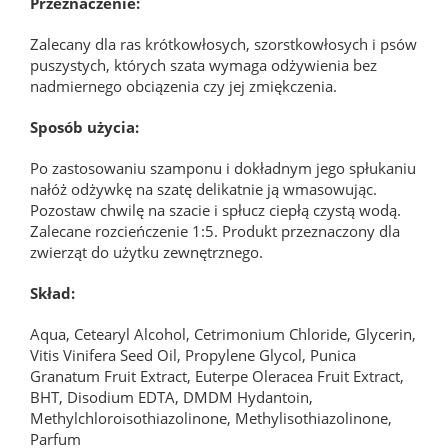
Przeznaczenie:
Zalecany dla ras krótkowłosych, szorstkowłosych i psów
puszystych, których szata wymaga odżywienia bez
nadmiernego obciązenia czy jej zmiękczenia.
Sposób użycia:
Po zastosowaniu szamponu i dokładnym jego spłukaniu
nałóż odżywkę na szatę delikatnie ją wmasowując.
Pozostaw chwilę na szacie i spłucz ciepłą czystą wodą.
Zalecane rozcieńczenie 1:5. Produkt przeznaczony dla
zwierząt do użytku zewnętrznego.
Skład:
Aqua, Cetearyl Alcohol, Cetrimonium Chloride, Glycerin,
Vitis Vinifera Seed Oil, Propylene Glycol, Punica
Granatum Fruit Extract, Euterpe Oleracea Fruit Extract,
BHT, Disodium EDTA, DMDM Hydantoin,
Methylchloroisothiazolinone, Methylisothiazolinone,
Parfum