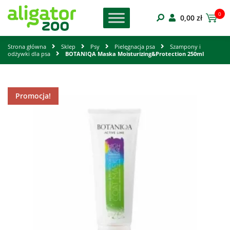
0
0,00
zł
Strona główna
Sklep
Psy
Pielęgnacja psa
Szampony i
odżywki dla psa
BOTANIQA Maska Moisturizing&Protection 250ml
Promocja!