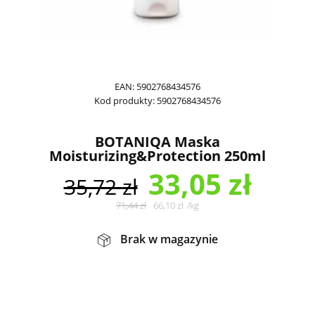
EAN:
5902768434576
Kod produkty:
5902768434576
BOTANIQA Maska
Moisturizing&Protection 250ml
33,05
zł
35,72
zł
71,44
zł
66,10
zł
/
kg
Brak w magazynie