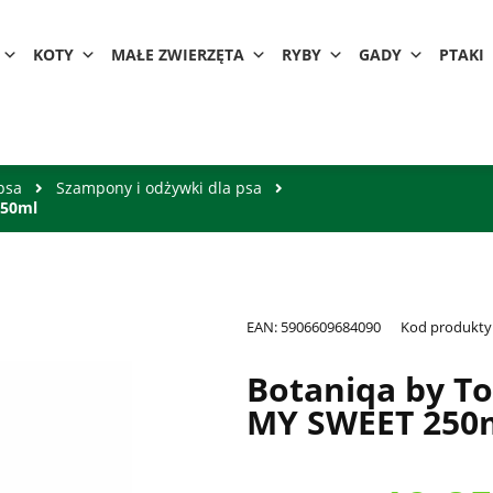
KOTY
MAŁE ZWIERZĘTA
RYBY
GADY
PTAKI
psa
Szampony i odżywki dla psa
250ml
EAN:
5906609684090
Kod produkty
Botaniqa by 
MY SWEET 250