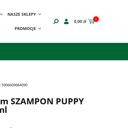
NASZE SKLEPY
0
0,00
zł
PROMOCJE
:
5906609684090
Tom SZAMPON PUPPY
ml