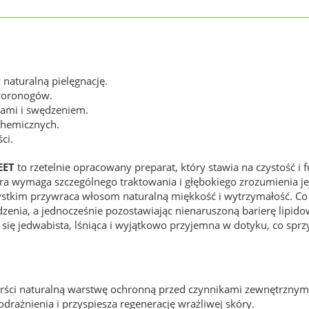
naturalną pielęgnację.
woronogów.
iami i swędzeniem.
chemicznych.
ci.
EET
to rzetelnie opracowany preparat, który stawia na czystość i
ra wymaga szczególnego traktowania i głębokiego zrozumienia jej
zystkim przywraca włosom naturalną miękkość i wytrzymałość. Co
udzenia, a jednocześnie pozostawiając nienaruszoną barierę lipi
 się jedwabista, lśniąca i wyjątkowo przyjemna w dotyku, co sp
erści naturalną warstwę ochronną przed czynnikami zewnętrznym
drażnienia i przyspiesza regenerację wrażliwej skóry.