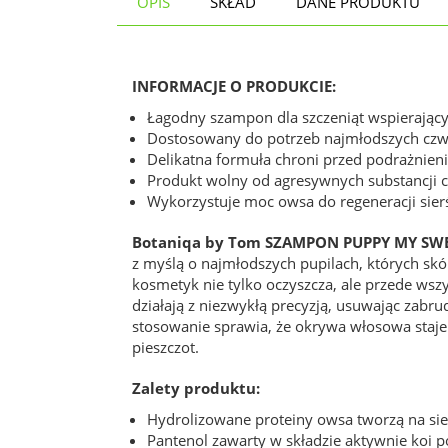
OPIS
SKŁAD
DANE PRODUKTU
INFORMACJE O PRODUKCIE:
Łagodny szampon dla szczeniąt wspierający 
Dostosowany do potrzeb najmłodszych cz
Delikatna formuła chroni przed podrażnien
Produkt wolny od agresywnych substancji 
Wykorzystuje moc owsa do regeneracji sierś
Botaniqa by Tom SZAMPON PUPPY MY SW
z myślą o najmłodszych pupilach, których skó
kosmetyk nie tylko oczyszcza, ale przede ws
działają z niezwykłą precyzją, usuwając zabr
stosowanie sprawia, że okrywa włosowa staje
pieszczot.
Zalety produktu:
Hydrolizowane proteiny owsa tworzą na si
Pantenol zawarty w składzie aktywnie koi po