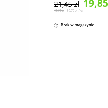
19,8
21,45
zł
42,90
zł
39,70
zł
/
kg
Brak w magazynie