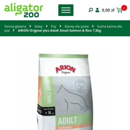
0
0,00
zł
Strona główna
Sklep
Psy
Karmy dla psów
Sucha karma dla
psa
ARION Original pies Adult Small Salmon & Rice 7,5kg