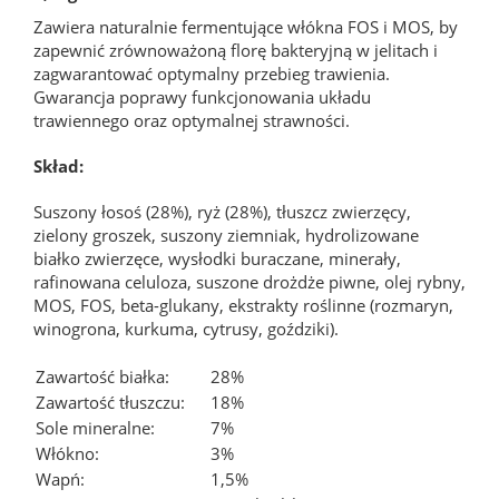
Zawiera naturalnie fermentujące włókna FOS i MOS, by
zapewnić zrównoważoną florę bakteryjną w jelitach i
zagwarantować optymalny przebieg trawienia.
Gwarancja poprawy funkcjonowania układu
trawiennego oraz optymalnej strawności.
Skład:
Suszony łosoś (28%), ryż (28%), tłuszcz zwierzęcy,
zielony groszek, suszony ziemniak, hydrolizowane
białko zwierzęce, wysłodki buraczane, minerały,
rafinowana celuloza, suszone drożdże piwne, olej rybny,
MOS, FOS, beta-glukany, ekstrakty roślinne (rozmaryn,
winogrona, kurkuma, cytrusy, goździki).
Zawartość białka:
28%
Zawartość tłuszczu:
18%
Sole mineralne:
7%
Włókno:
3%
Wapń:
1,5%