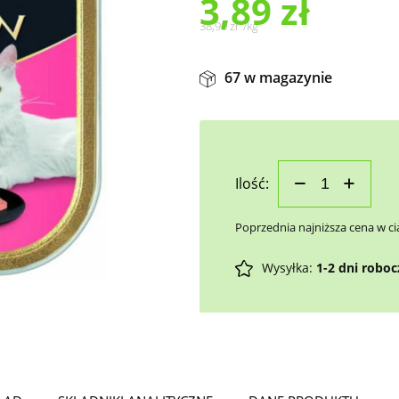
3,89
zł
38,90
zł
/
kg
67 w magazynie
Ilość:
Poprzednia najniższa cena w ci
Wysyłka:
1-2 dni robo