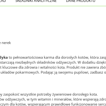
ŁAD
SKŁADNIKI ANALITYCZNE
DANE PRODUKTU
e nerek
dyka
to pełnowartościowa karma dla dorosłych kotów, która zas
 dostarczają niezbędnych składników odżywczych. W dodatku dzięk
st kluczowe dla zdrowia i witalności kota. Produkt nie zawiera zbó
 układów pokarmowych. Podając ją swojemu pupilowi, zadbasz 
by zaspokoić wszystkie potrzeby żywieniowe dorosłego kota.
ków odżywczych, w tym witamin i minerałów, które wspierają zd
wczym dla kotów, wspierającym prawidłowe funkcjonowanie serc