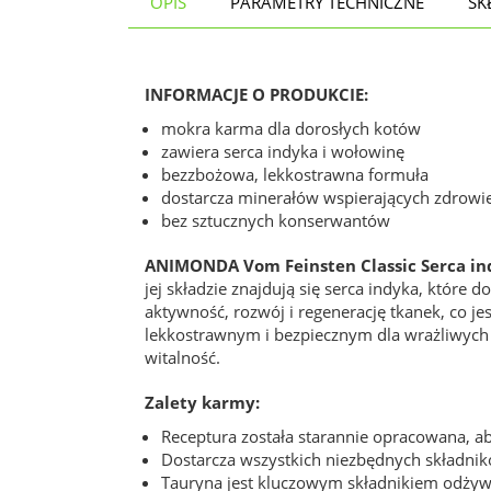
OPIS
PARAMETRY TECHNICZNE
SK
INFORMACJE O PRODUKCIE:
mokra karma dla dorosłych kotów
zawiera serca indyka i wołowinę
bezzbożowa, lekkostrawna formuła
dostarcza minerałów wspierających zdrowi
bez sztucznych konserwantów
ANIMONDA Vom Feinsten Classic Serca in
jej składzie znajdują się serca indyka, które
aktywność, rozwój i regenerację tkanek, co je
lekkostrawnym i bezpiecznym dla wrażliwych
witalność.
Zalety karmy:
Receptura została starannie opracowana, a
Dostarcza wszystkich niezbędnych składni
Tauryna jest kluczowym składnikiem odży