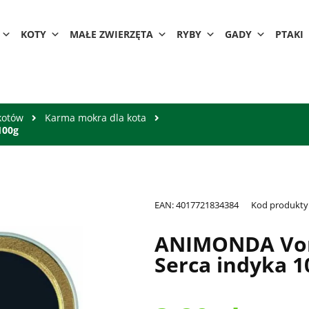
KOTY
MAŁE ZWIERZĘTA
RYBY
GADY
PTAKI
kotów
Karma mokra dla kota
100g
EAN:
4017721834384
Kod produkty
ANIMONDA Vom 
Serca indyka 1