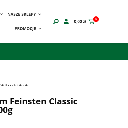
NASZE SKLEPY
0
0,00
zł
PROMOCJE
:
4017721834384
Feinsten Classic
00g