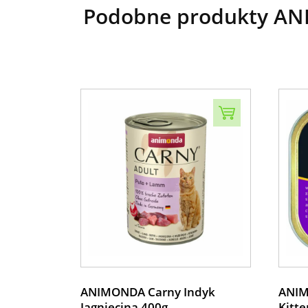
Podobne produkty ANIM
ANIMONDA Carny Indyk
ANIM
Jagnięcina 400g
Kitte