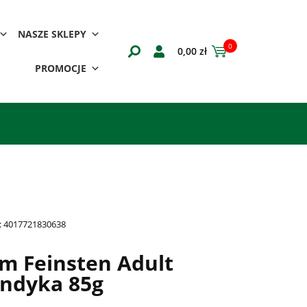
NASZE SKLEPY
0
0,00
zł
PROMOCJE
:
4017721830638
 Feinsten Adult
 indyka 85g