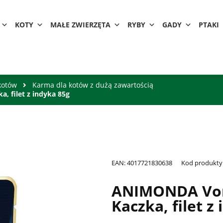
KOTY
MAŁE ZWIERZĘTA
RYBY
GADY
PTAKI
kotów
Karma dla kotów z dużą zawartością
 filet z indyka 85g
EAN:
4017721830638
Kod produkty
ANIMONDA Vom
Kaczka, filet z