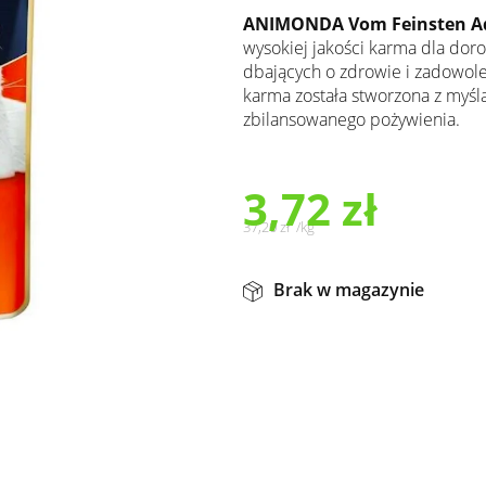
ANIMONDA Vom Feinsten Adul
wysokiej jakości karma dla doro
dbających o zdrowie i zadowol
karma została stworzona z myś
zbilansowanego pożywienia.
3,72
zł
37,20
zł
/
kg
Brak w magazynie