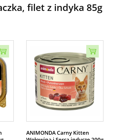
ka, filet z indyka 85g
n
ANIMONDA Carny Kitten
0g
Wołowina i Serca indycze 200g