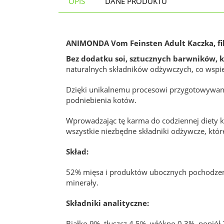
OPIS
DANE PRODUKTU
ANIMONDA Vom Feinsten Adult Kaczka, fil
Bez dodatku soi, sztucznych barwników,
naturalnych składników odżywczych, co wspie
Dzięki unikalnemu procesowi przygotowywa
podniebienia kotów.
Wprowadzając tę karma do codziennej diety k
wszystkie niezbędne składniki odżywcze, które
Skład:
52% mięsa i produktów ubocznych pochodzenia
minerały.
Składniki analityczne:
Białko 9%, tłuszcz 4,5%, włókno 0.3%, popiół