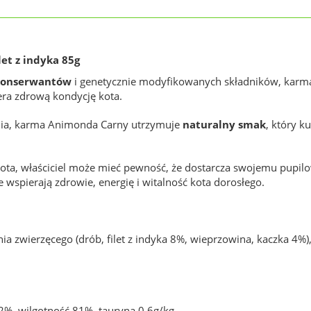
et z indyka 85g
 konserwantów
i genetycznie modyfikowanych składników, karma 
ra zdrową kondycję kota.
nia, karma Animonda Carny utrzymuje
naturalny smak
, który k
ota, właściciel może mieć pewność, że dostarcza swojemu pupilo
 wspierają zdrowie, energię i witalność kota dorosłego.
 zwierzęcego (drób, filet z indyka 8%, wieprzowina, kaczka 4%)
 2%, wilgotność 81%, tauryna 0,6g/kg.