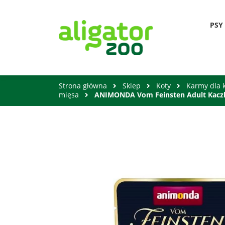
PSY
Strona główna
Sklep
Koty
Karmy dla 
mięsa
ANIMONDA Vom Feinsten Adult Kaczka,