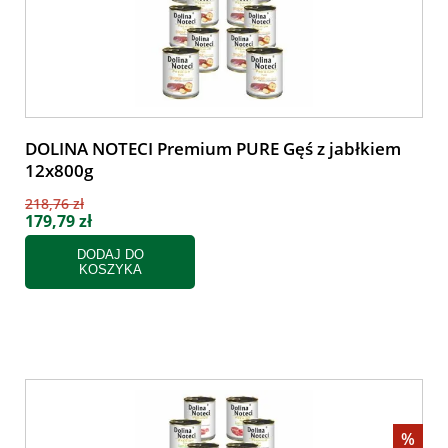
DOLINA NOTECI Premium PURE Gęś z jabłkiem
12x800g
218,76 zł
179,79 zł
DODAJ DO
KOSZYKA
%