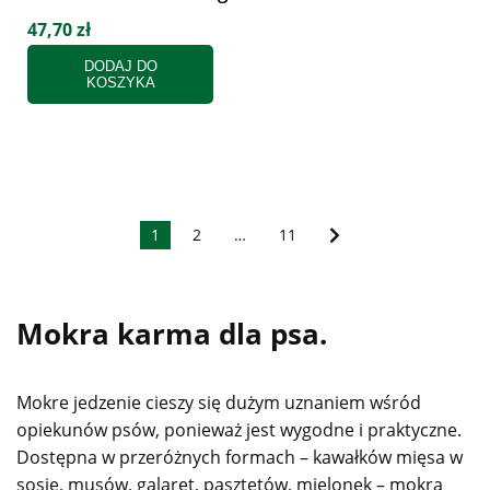
47,70 zł
DODAJ DO
KOSZYKA
1
2
…
11
Mokra karma dla psa.
Mokre jedzenie cieszy się dużym uznaniem wśród
opiekunów psów, ponieważ jest wygodne i praktyczne.
Dostępna w przeróżnych formach – kawałków mięsa w
sosie, musów, galaret, pasztetów, mielonek – mokra