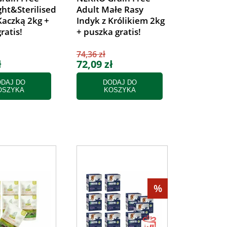
ght&Sterilised
Adult Małe Rasy
Kaczką 2kg +
Indyk z Królikiem 2kg
ratis!
+ puszka gratis!
74,36 zł
ł
72,09 zł
DAJ DO
DODAJ DO
OSZYKA
KOSZYKA
%