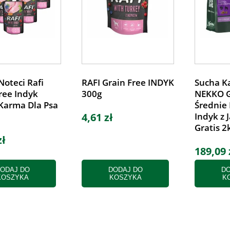
Noteci Rafi
RAFI Grain Free INDYK
Sucha K
ree Indyk
300g
NEKKO G
Karma Dla Psa
Średnie
4,61 zł
Indyk z 
Gratis 2
zł
189,09 
ODAJ DO
DODAJ DO
DO
KOSZYKA
KOSZYKA
K