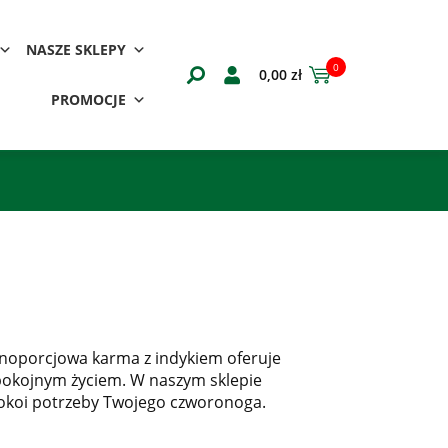
NASZE SKLEPY
0
0,00
zł
PROMOCJE
ełnoporcjowa karma z indykiem oferuje
 spokojnym życiem. W naszym sklepie
spokoi potrzeby Twojego czworonoga.