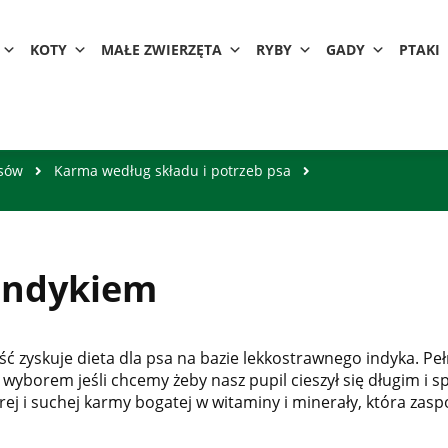
KOTY
MAŁE ZWIERZĘTA
RYBY
GADY
PTAKI
psów
Karma według składu i potrzeb psa
 indykiem
ść zyskuje dieta dla psa na bazie lekkostrawnego indyka. P
 wyborem jeśli chcemy żeby nasz pupil cieszył się długim i
ej i suchej karmy bogatej w witaminy i minerały, która za