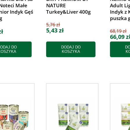
Noteci Małe
NATURE
Adult Li
nior Indyk Gęś
Turkey&Liver 400g
Indyk z 
g
puszka g
5,76 zł
5,43 zł
zł
68,19 zł
66,09 z
ODAJ DO
DODAJ DO
DO
KOSZYKA
KOSZYKA
K