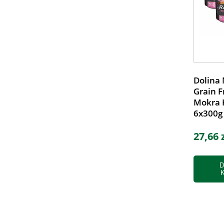
Dolina 
Grain F
Mokra 
6x300g
27,66 
D