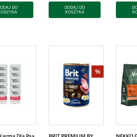
ODAJ DO
DODAJ DO
DO
KOSZYKA
KOSZYKA
K
%
Karma Dla Psa
BRIT PREMIUM BY
NEKKO G