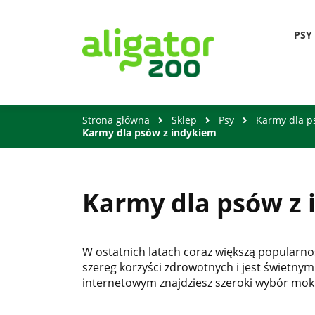
PSY
Strona główna
Sklep
Psy
Karmy dla 
Karmy dla psów z indykiem
Karmy dla psów z
W ostatnich latach coraz większą popularno
szereg korzyści zdrowotnych i jest świetnym
internetowym znajdziesz szeroki wybór mokr