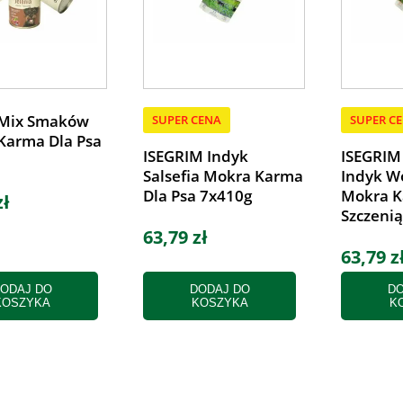
Mix Smaków
SUPER CENA
SUPER C
Karma Dla Psa
ISEGRIM Indyk
ISEGRIM
Salsefia Mokra Karma
Indyk W
Dla Psa 7x410g
Mokra K
zł
Szczenią
63,79 zł
63,79 z
ODAJ DO
DODAJ DO
DO
KOSZYKA
KOSZYKA
K