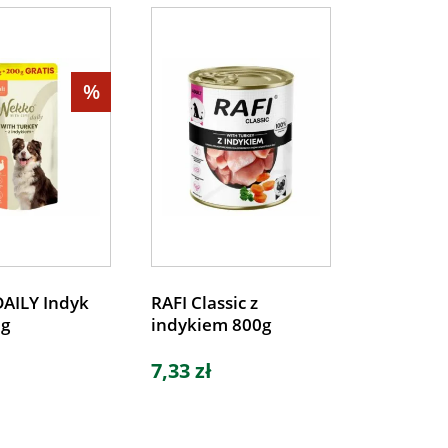
%
AILY Indyk
RAFI Classic z
0g
indykiem 800g
7,33 zł