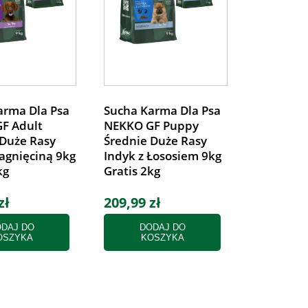
arma Dla Psa
Sucha Karma Dla Psa
F Adult
NEKKO GF Puppy
 Duże Rasy
Średnie Duże Rasy
Jagnięciną 9kg
Indyk z Łososiem 9kg
kg
Gratis 2kg
zł
209,99 zł
DAJ DO
DODAJ DO
OSZYKA
KOSZYKA