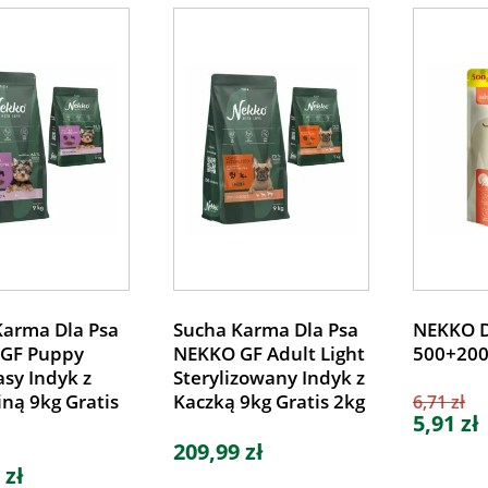
Karma Dla Psa
Sucha Karma Dla Psa
NEKKO D
GF Puppy
NEKKO GF Adult Light
500+20
sy Indyk z
Sterylizowany Indyk z
iną 9kg Gratis
Kaczką 9kg Gratis 2kg
6,71 zł
5,91 zł
209,99 zł
 zł