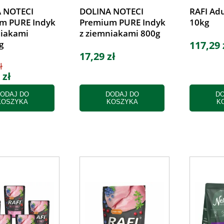
 NOTECI
DOLINA NOTECI
RAFI Adu
m PURE Indyk
Premium PURE Indyk
10kg
niakami
z ziemniakami 800g
g
117,29 
17,29 zł
ł
 zł
ODAJ DO
DODAJ DO
DO
KOSZYKA
KOSZYKA
K