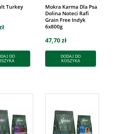
lt Turkey
Mokra Karma Dla Psa
Dolina Noteci Rafi
Grain Free Indyk
zł
6x800g
47,70 zł
DAJ DO
DODAJ DO
OSZYKA
KOSZYKA