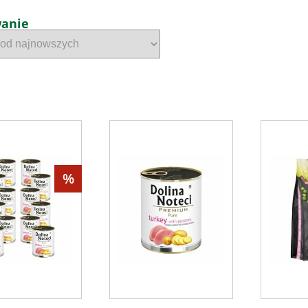
wanie
%