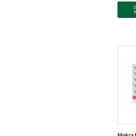
D
Mokra 