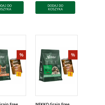
DAJ DO
DODAJ DO
OSZYKA
KOSZYKA
%
%
rain Free
NEKKO Grain Free