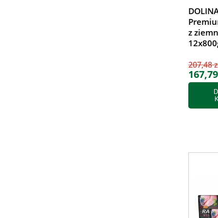
DOLINA
Premiu
z ziem
12x800
207,48 z
167,79
D