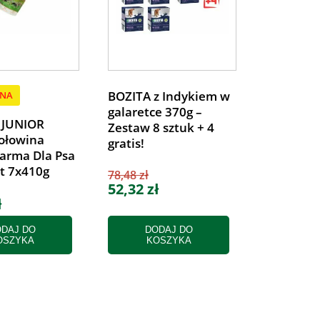
BOZITA z Indykiem w
ENA
galaretce 370g –
 JUNIOR
Zestaw 8 sztuk + 4
ołowina
gratis!
arma Dla Psa
t 7x410g
78,48 zł
52,32 zł
ł
DAJ DO
DODAJ DO
OSZYKA
KOSZYKA