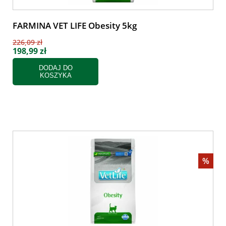
FARMINA VET LIFE Obesity 5kg
226,09 zł
198,99 zł
DODAJ DO
KOSZYKA
%