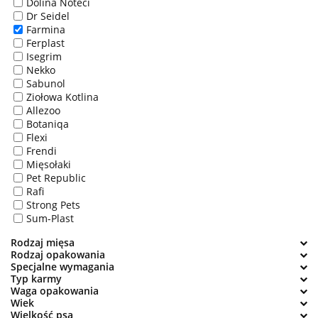
Dolina Noteci
Dr Seidel
Farmina
Ferplast
Isegrim
Nekko
Sabunol
Ziołowa Kotlina
Allezoo
Botaniqa
Flexi
Frendi
Mięsołaki
Pet Republic
Rafi
Strong Pets
Sum-Plast
Rodzaj mięsa
Rodzaj opakowania
Specjalne wymagania
Typ karmy
Waga opakowania
Wiek
Wielkość psa