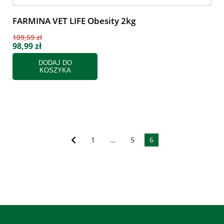
FARMINA VET LIFE Obesity 2kg
109,59 zł
98,99 zł
DODAJ DO
KOSZYKA
1
…
5
6