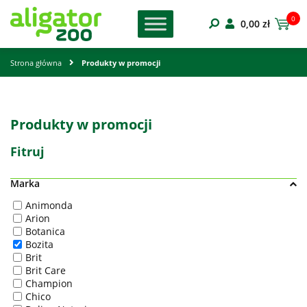
0
0,00
zł
Strona główna
Produkty w promocji
Produkty w promocji
Fitruj
Marka
Animonda
Arion
Botanica
Bozita
Brit
Brit Care
Champion
Chico