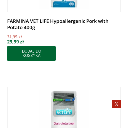
FARMINA VET LIFE Hypoallergenic Pork with
Potato 400g
31,35 zł
29,99 zł
DODAJ DO
KOSZYKA
%