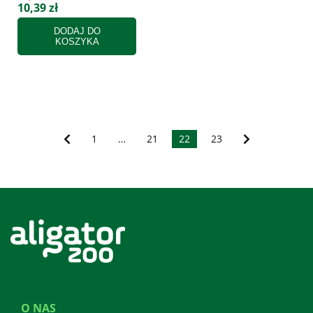
10,39 zł
DODAJ DO
KOSZYKA
1
…
21
22
23
O NAS