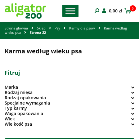
0
0,00
zł
Strona główna
Sklep
Psy
Karmy dla psów
Karma według
wieku psa
Strona 22
Karma według wieku psa
Fitruj
Marka
Rodzaj mięsa
Rodzaj opakowania
Specjalne wymagania
Typ karmy
Waga opakowania
Wiek
Wielkość psa