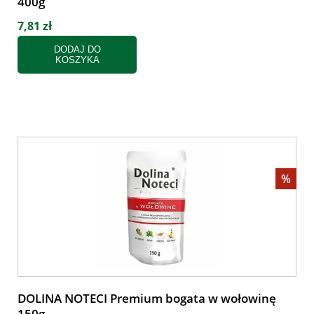
400g
7,81 zł
DODAJ DO
KOSZYKA
%
DOLINA NOTECI Premium bogata w wołowinę
150g