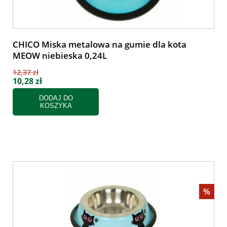
CHICO Miska metalowa na gumie dla kota
MEOW niebieska 0,24L
12,37 zł
10,28 zł
DODAJ DO
KOSZYKA
%