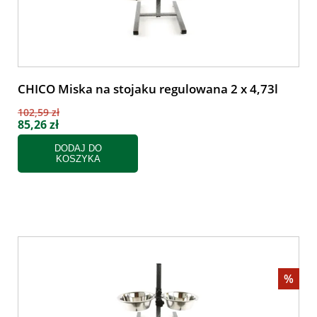
CHICO Miska na stojaku regulowana 2 x 4,73l
102,59 zł
85,26 zł
DODAJ DO
KOSZYKA
%