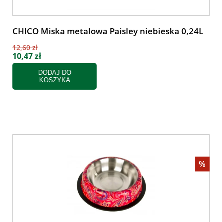
CHICO Miska metalowa Paisley niebieska 0,24L
12,60 zł
10,47 zł
DODAJ DO
KOSZYKA
%