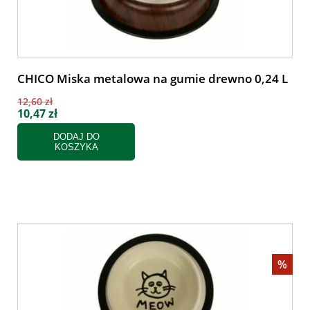
CHICO Miska metalowa na gumie drewno 0,24 L
12,60 zł
10,47 zł
DODAJ DO
KOSZYKA
%