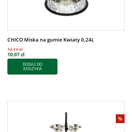
CHICO Miska na gumie Kwiaty 0,24L
12,13 zł
10,07 zł
DODAJ DO
KOSZYKA
%