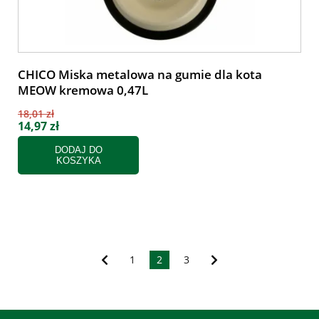
CHICO Miska metalowa na gumie dla kota
MEOW kremowa 0,47L
18,01 zł
14,97 zł
DODAJ DO
KOSZYKA
1
2
3