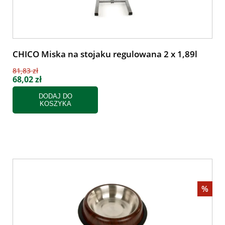
CHICO Miska na stojaku regulowana 2 x 1,89l
81,83 zł
68,02 zł
DODAJ DO
KOSZYKA
%