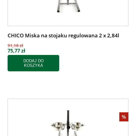
CHICO Miska na stojaku regulowana 2 x 2,84l
91,18 zł
75,77 zł
DODAJ DO
KOSZYKA
%