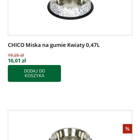
CHICO Miska na gumie Kwiaty 0,47L
19,25 zł
16,01 zł
DODAJ DO
KOSZYKA
%