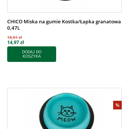
CHICO Miska na gumie Kostka/Łapka granatowa
0,47L
18,01 zł
14,97 zł
DODAJ DO
KOSZYKA
%