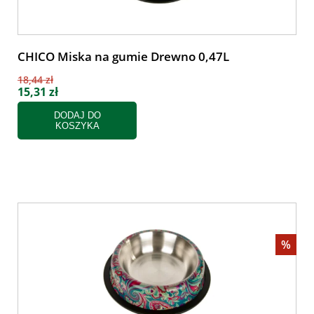
CHICO Miska na gumie Drewno 0,47L
18,44 zł
15,31 zł
DODAJ DO
KOSZYKA
%