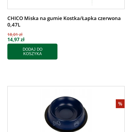
CHICO Miska na gumie Kostka/Łapka czerwona
0,47L
18,01 zł
14,97 zł
DODAJ DO
KOSZYKA
%