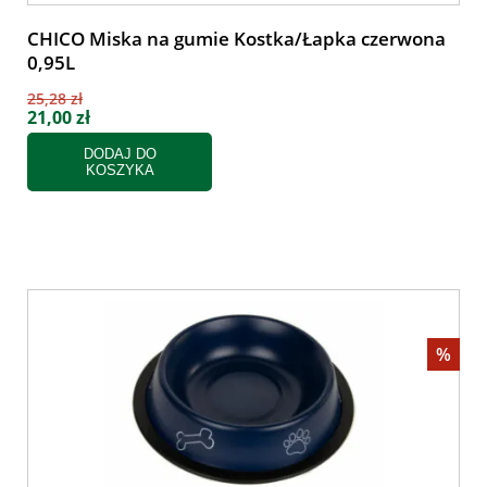
CHICO Miska na gumie Kostka/Łapka czerwona
0,95L
25,28 zł
21,00 zł
DODAJ DO
KOSZYKA
%