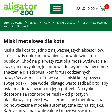
0
0,00
zł
Strona główna
Sklep
Koty
Miski dla kota
Miski metalowe dla
kota
Strona 2
Miski metalowe dla kota
Miska dla kota to jedno z najważniejszych akcesoriów,
które każdy opiekun powinien zapewnić swojemu
pupilowi. Choć na pierwszy rzut oka może wydawać się
zwykłym naczyniem, jej odpowiedni wybór ma ogromne
znaczenie dla zdrowia, komfortu i codziennych
nawyków zwierzęcia. To właśnie z miski kot spożywa
swoje posiłki i pije wodę, dlatego warto zadbać o to, aby
była ona dopasowana do jego potrzeb. Na rynku
dostępne są różnorodne miski – od prostych
plastikowych, przez trwałe ceramiczne i metalowe, aż
po nowoczesne modele automatyczne czy na stojaku.
Każdy rodzaj ma swoje zalety i może wpływać na