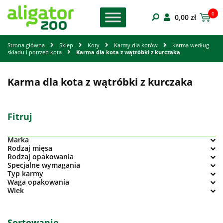
0
0,00
zł
Strona główna
Sklep
Koty
Karmy dla kotów
Karma według
składu i potrzeb kota
Karma dla kota z wątróbki z kurczaka
Karma dla kota z wątróbki z kurczaka
Fitruj
Marka
Rodzaj mięsa
Rodzaj opakowania
Specjalne wymagania
Typ karmy
Waga opakowania
Wiek
Sortowanie