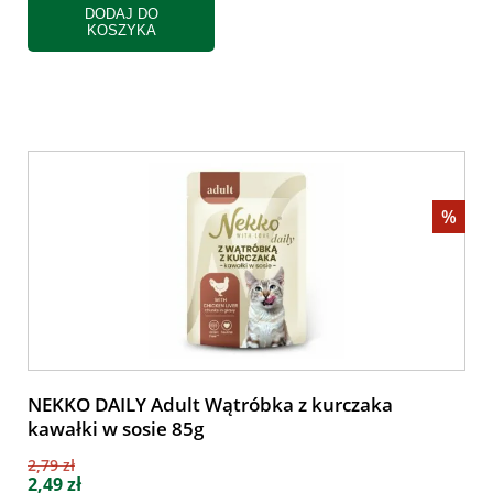
DODAJ DO
KOSZYKA
%
NEKKO DAILY Adult Wątróbka z kurczaka
kawałki w sosie 85g
2,79 zł
2,49 zł