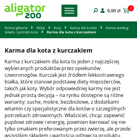
0
0,00
zł
Strona główna
Sklep
Koty
Karmy dla kotów
Karma według
składu i potrzeb kota
Karma dla kota z kurczakiem
Karma dla kota z kurczakiem
Karma z kurczakiem dla kota to jeden z najczęściej
wybieranych produktów przez opiekunów
czworonogów. Kurczak jest źródłem lekkostrawnego
białka, które stanowi podstawę diety mięsożerców,
takich jak koty. Wybór odpowiedniej karmy nie jest
jednak prostą decyzją – na rynku dostępne są różne
warianty: suche, mokre, bezzbożowe, z dodatkami
witamin czy specjalistyczne dla kotów o szczególnych
potrzebach zdrowotnych. Właściciel, chcąc zapewnić
pupilowi zdrowie i energię, powinien kierować się nie
tylko smakiem preferowanym przez zwierzę, ale przede
wszystkim składem i wartością odżywczą produktu.