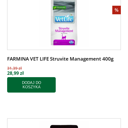
%
FARMINA VET LIFE Struvite Management 400g
31,39 zł
28,99 zł
DODAJ DO
KOSZYKA