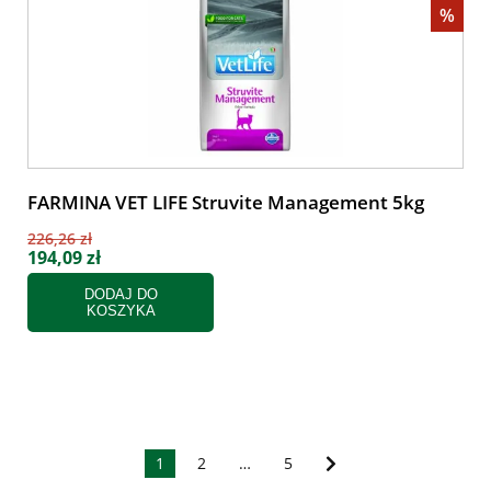
%
FARMINA VET LIFE Struvite Management 5kg
226,26 zł
194,09 zł
DODAJ DO
KOSZYKA
1
2
…
5