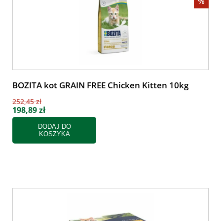
%
BOZITA kot GRAIN FREE Chicken Kitten 10kg
252,45 zł
198,89 zł
DODAJ DO
KOSZYKA