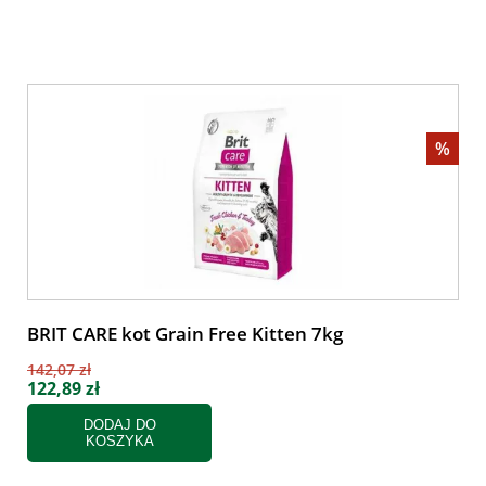
%
BRIT CARE kot Grain Free Kitten 7kg
142,07 zł
122,89 zł
DODAJ DO
KOSZYKA