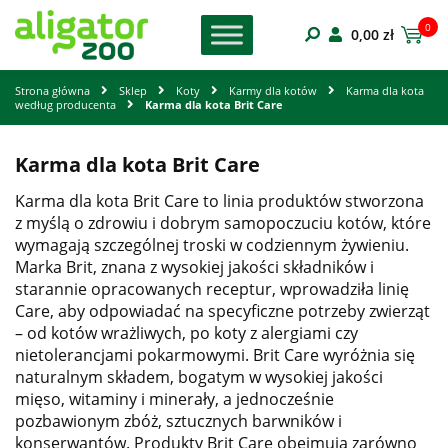
0
0,00
zł
Strona główna
Sklep
Koty
Karmy dla kotów
Karma dla kota
według producenta
Karma dla kota Brit Care
Karma dla kota Brit Care
Karma dla kota Brit Care to linia produktów stworzona
z myślą o zdrowiu i dobrym samopoczuciu kotów, które
wymagają szczególnej troski w codziennym żywieniu.
Marka Brit, znana z wysokiej jakości składników i
starannie opracowanych receptur, wprowadziła linię
Care, aby odpowiadać na specyficzne potrzeby zwierząt
– od kotów wrażliwych, po koty z alergiami czy
nietolerancjami pokarmowymi. Brit Care wyróżnia się
naturalnym składem, bogatym w wysokiej jakości
mięso, witaminy i minerały, a jednocześnie
pozbawionym zbóż, sztucznych barwników i
konserwantów. Produkty Brit Care obejmują zarówno