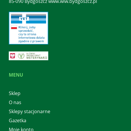
85-090 Bydgoszcz www.wiw.bydgoszcz.pl
MENU
Sklep
O nas
Sklepy stacjonarne
Gazetka
Moje konto