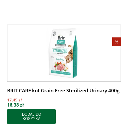
%
BRIT CARE kot Grain Free Sterilized Urinary 400g
17,45 zł
16,38 zł
DODAJ DO
KOSZYKA