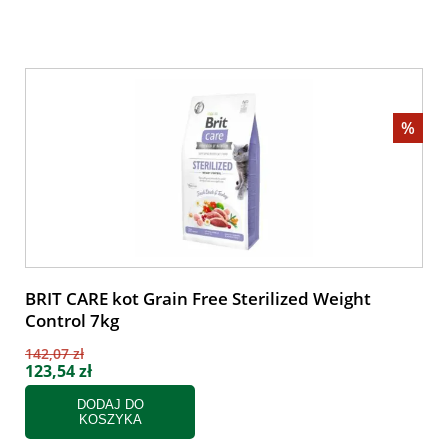
%
BRIT CARE kot Grain Free Sterilized Weight
Control 7kg
142,07 zł
123,54 zł
DODAJ DO
KOSZYKA